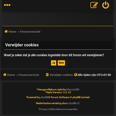
Home
Forumoverzicht
Verwijder cookies
V
Weet je zeker dat je alle cookies ingesteld door dit forum wil verwijderen?
&
A
Home
Forumoverzicht
Verwijder cookies
Alle tijden zijn
UTC+01:00
*
HexagonReborn style by
MannixMD
*
Style Version: 3.2.10
Powered by
phpBB
® Forum Software © phpBB Limited
Nederlandse vertaling door
phpBB.nl
.
Privacy
|
Gebruikersvoorwaarden