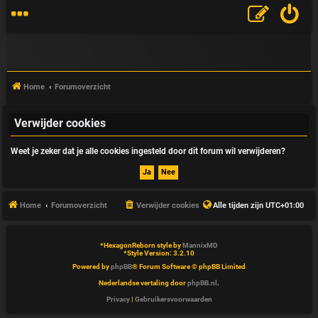
Home
Forumoverzicht
Verwijder cookies
V
Weet je zeker dat je alle cookies ingesteld door dit forum wil verwijderen?
&
A
Home
Forumoverzicht
Verwijder cookies
Alle tijden zijn
UTC+01:00
*
HexagonReborn style by
MannixMD
*
Style Version: 3.2.10
Powered by
phpBB
® Forum Software © phpBB Limited
Nederlandse vertaling door
phpBB.nl
.
Privacy
|
Gebruikersvoorwaarden