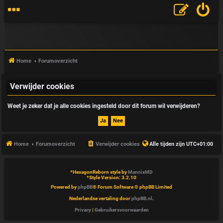
Home
Forumoverzicht
Verwijder cookies
V
Weet je zeker dat je alle cookies ingesteld door dit forum wil verwijderen?
&
A
Home
Forumoverzicht
Verwijder cookies
Alle tijden zijn
UTC+01:00
*
HexagonReborn style by
MannixMD
*
Style Version: 3.2.10
Powered by
phpBB
® Forum Software © phpBB Limited
Nederlandse vertaling door
phpBB.nl
.
Privacy
|
Gebruikersvoorwaarden