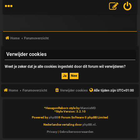
Home
Forumoverzicht
Verwijder cookies
V
Weet je zeker dat je alle cookies ingesteld door dit forum wil verwijderen?
&
A
Home
Forumoverzicht
Verwijder cookies
Alle tijden zijn
UTC+01:00
*
HexagonReborn style by
MannixMD
*
Style Version: 3.2.10
Powered by
phpBB
® Forum Software © phpBB Limited
Nederlandse vertaling door
phpBB.nl
.
Privacy
|
Gebruikersvoorwaarden