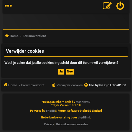
Home
Forumoverzicht
Verwijder cookies
V
Weet je zeker dat je alle cookies ingesteld door dit forum wil verwijderen?
&
A
Home
Forumoverzicht
Verwijder cookies
Alle tijden zijn
UTC+01:00
*
HexagonReborn style by
MannixMD
*
Style Version: 3.2.10
Powered by
phpBB
® Forum Software © phpBB Limited
Nederlandse vertaling door
phpBB.nl
.
Privacy
|
Gebruikersvoorwaarden