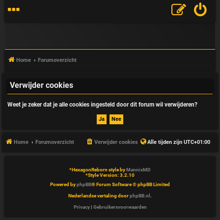
Home
Forumoverzicht
Verwijder cookies
V
Weet je zeker dat je alle cookies ingesteld door dit forum wil verwijderen?
&
A
Home
Forumoverzicht
Verwijder cookies
Alle tijden zijn
UTC+01:00
*
HexagonReborn style by
MannixMD
*
Style Version: 3.2.10
Powered by
phpBB
® Forum Software © phpBB Limited
Nederlandse vertaling door
phpBB.nl
.
Privacy
|
Gebruikersvoorwaarden