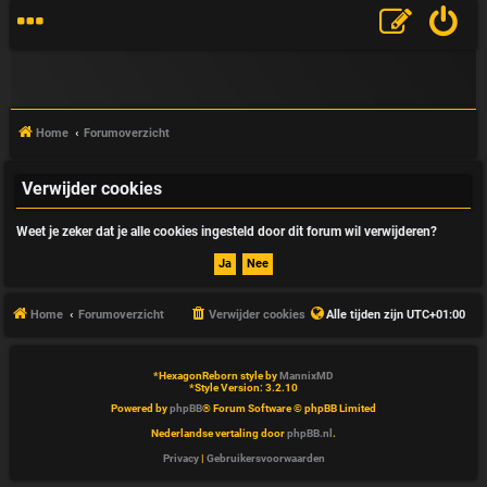
Home
Forumoverzicht
Verwijder cookies
V
Weet je zeker dat je alle cookies ingesteld door dit forum wil verwijderen?
&
A
Home
Forumoverzicht
Verwijder cookies
Alle tijden zijn
UTC+01:00
*
HexagonReborn style by
MannixMD
*
Style Version: 3.2.10
Powered by
phpBB
® Forum Software © phpBB Limited
Nederlandse vertaling door
phpBB.nl
.
Privacy
|
Gebruikersvoorwaarden