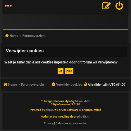
Home
Forumoverzicht
Verwijder cookies
V
Weet je zeker dat je alle cookies ingesteld door dit forum wil verwijderen?
&
A
Home
Forumoverzicht
Verwijder cookies
Alle tijden zijn
UTC+01:00
*
HexagonReborn style by
MannixMD
*
Style Version: 3.2.10
Powered by
phpBB
® Forum Software © phpBB Limited
Nederlandse vertaling door
phpBB.nl
.
Privacy
|
Gebruikersvoorwaarden