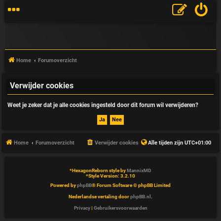
Home
Forumoverzicht
Verwijder cookies
V
Weet je zeker dat je alle cookies ingesteld door dit forum wil verwijderen?
&
A
Home
Forumoverzicht
Verwijder cookies
Alle tijden zijn
UTC+01:00
*
HexagonReborn style by
MannixMD
*
Style Version: 3.2.10
Powered by
phpBB
® Forum Software © phpBB Limited
Nederlandse vertaling door
phpBB.nl
.
Privacy
|
Gebruikersvoorwaarden