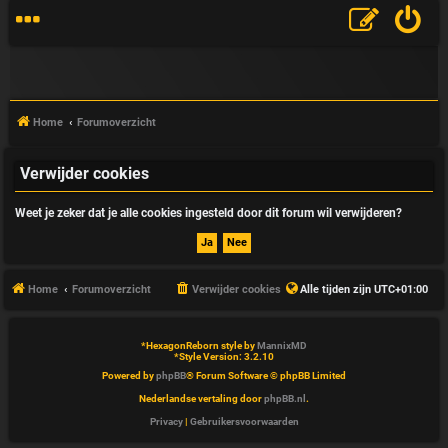
Home
Forumoverzicht
Verwijder cookies
V
Weet je zeker dat je alle cookies ingesteld door dit forum wil verwijderen?
&
A
Home
Forumoverzicht
Verwijder cookies
Alle tijden zijn
UTC+01:00
*
HexagonReborn style by
MannixMD
*
Style Version: 3.2.10
Powered by
phpBB
® Forum Software © phpBB Limited
Nederlandse vertaling door
phpBB.nl
.
Privacy
|
Gebruikersvoorwaarden