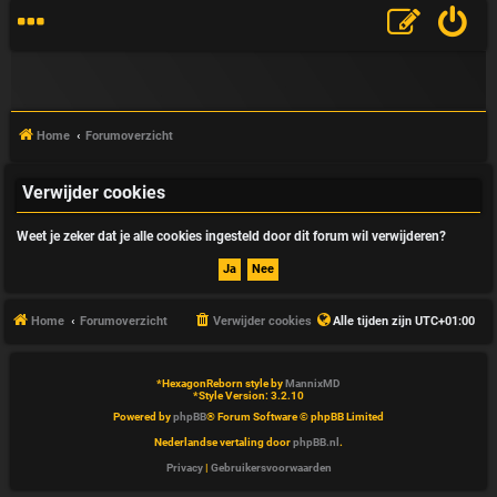
Home
Forumoverzicht
Verwijder cookies
V
Weet je zeker dat je alle cookies ingesteld door dit forum wil verwijderen?
&
A
Home
Forumoverzicht
Verwijder cookies
Alle tijden zijn
UTC+01:00
*
HexagonReborn style by
MannixMD
*
Style Version: 3.2.10
Powered by
phpBB
® Forum Software © phpBB Limited
Nederlandse vertaling door
phpBB.nl
.
Privacy
|
Gebruikersvoorwaarden