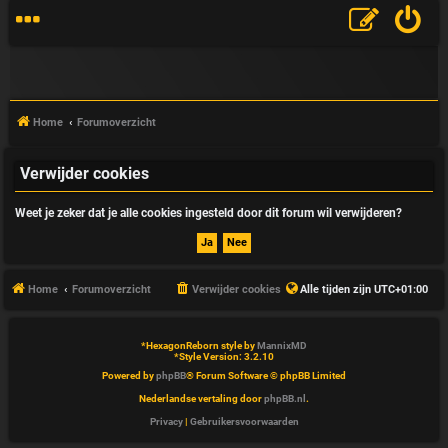
Home
Forumoverzicht
Verwijder cookies
V
Weet je zeker dat je alle cookies ingesteld door dit forum wil verwijderen?
&
A
Home
Forumoverzicht
Verwijder cookies
Alle tijden zijn
UTC+01:00
*
HexagonReborn style by
MannixMD
*
Style Version: 3.2.10
Powered by
phpBB
® Forum Software © phpBB Limited
Nederlandse vertaling door
phpBB.nl
.
Privacy
|
Gebruikersvoorwaarden