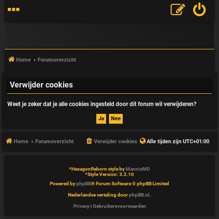
Home
Forumoverzicht
Verwijder cookies
V
Weet je zeker dat je alle cookies ingesteld door dit forum wil verwijderen?
&
A
Home
Forumoverzicht
Verwijder cookies
Alle tijden zijn
UTC+01:00
*
HexagonReborn style by
MannixMD
*
Style Version: 3.2.10
Powered by
phpBB
® Forum Software © phpBB Limited
Nederlandse vertaling door
phpBB.nl
.
Privacy
|
Gebruikersvoorwaarden