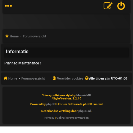
Home
Forumoverzicht
Informatie
V
Planned Maintanance !
&
A
Home
Forumoverzicht
Verwijder cookies
Alle tijden zijn
UTC+01:00
*
HexagonReborn style by
MannixMD
*
Style Version: 3.2.10
Powered by
phpBB
® Forum Software © phpBB Limited
Nederlandse vertaling door
phpBB.nl
.
Privacy
|
Gebruikersvoorwaarden