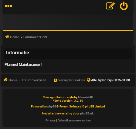
Home
Forumoverzicht
Informatie
V
Planned Maintanance !
&
A
Home
Forumoverzicht
Verwijder cookies
Alle tijden zijn
UTC+01:00
*
HexagonReborn style by
MannixMD
*
Style Version: 3.2.10
Powered by
phpBB
® Forum Software © phpBB Limited
Nederlandse vertaling door
phpBB.nl
.
Privacy
|
Gebruikersvoorwaarden