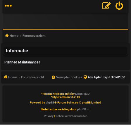
Home
Forumoverzicht
Informatie
V
Planned Maintanance !
&
A
Home
Forumoverzicht
Verwijder cookies
Alle tijden zijn
UTC+01:00
*
HexagonReborn style by
MannixMD
*
Style Version: 3.2.10
Powered by
phpBB
® Forum Software © phpBB Limited
Nederlandse vertaling door
phpBB.nl
.
Privacy
|
Gebruikersvoorwaarden