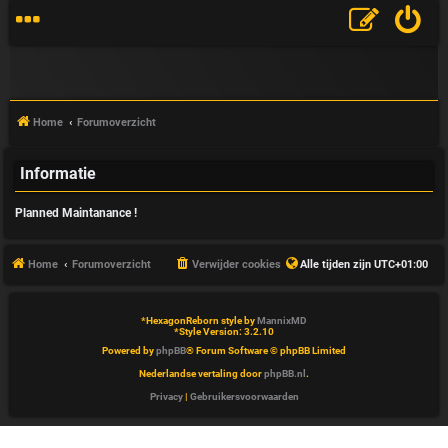
Home
Forumoverzicht
Informatie
V
Planned Maintanance !
&
A
Home
Forumoverzicht
Verwijder cookies
Alle tijden zijn
UTC+01:00
*
HexagonReborn style by
MannixMD
*
Style Version: 3.2.10
Powered by
phpBB
® Forum Software © phpBB Limited
Nederlandse vertaling door
phpBB.nl
.
Privacy
|
Gebruikersvoorwaarden