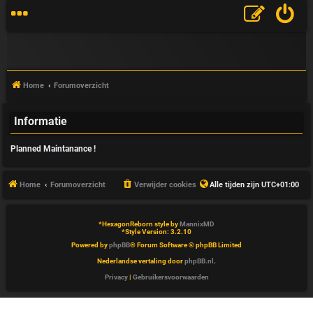
Home
Forumoverzicht
Informatie
V
Planned Maintanance !
&
A
Home
Forumoverzicht
Verwijder cookies
Alle tijden zijn
UTC+01:00
*
HexagonReborn style by
MannixMD
*
Style Version: 3.2.10
Powered by
phpBB
® Forum Software © phpBB Limited
Nederlandse vertaling door
phpBB.nl
.
Privacy
|
Gebruikersvoorwaarden