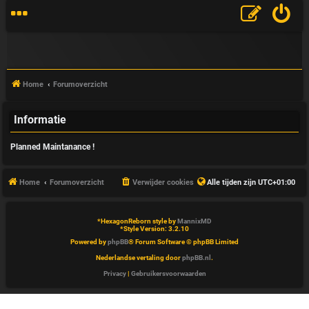
Home
Forumoverzicht
Informatie
V
Planned Maintanance !
&
A
Home
Forumoverzicht
Verwijder cookies
Alle tijden zijn
UTC+01:00
*
HexagonReborn style by
MannixMD
*
Style Version: 3.2.10
Powered by
phpBB
® Forum Software © phpBB Limited
Nederlandse vertaling door
phpBB.nl
.
Privacy
|
Gebruikersvoorwaarden