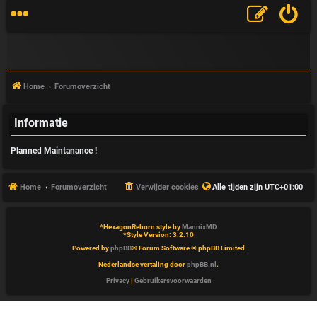
Home
Forumoverzicht
Informatie
V
Planned Maintanance !
&
A
Home
Forumoverzicht
Verwijder cookies
Alle tijden zijn
UTC+01:00
*
HexagonReborn style by
MannixMD
*
Style Version: 3.2.10
Powered by
phpBB
® Forum Software © phpBB Limited
Nederlandse vertaling door
phpBB.nl
.
Privacy
|
Gebruikersvoorwaarden