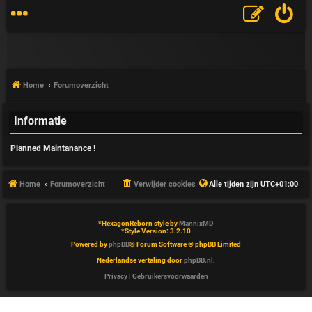
Home
Forumoverzicht
Informatie
V
Planned Maintanance !
&
A
Home
Forumoverzicht
Verwijder cookies
Alle tijden zijn
UTC+01:00
*
HexagonReborn style by
MannixMD
*
Style Version: 3.2.10
Powered by
phpBB
® Forum Software © phpBB Limited
Nederlandse vertaling door
phpBB.nl
.
Privacy
|
Gebruikersvoorwaarden