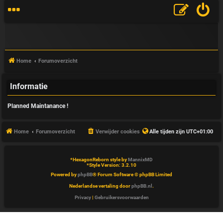
Home
Forumoverzicht
Informatie
V
Planned Maintanance !
&
A
Home
Forumoverzicht
Verwijder cookies
Alle tijden zijn
UTC+01:00
*
HexagonReborn style by
MannixMD
*
Style Version: 3.2.10
Powered by
phpBB
® Forum Software © phpBB Limited
Nederlandse vertaling door
phpBB.nl
.
Privacy
|
Gebruikersvoorwaarden