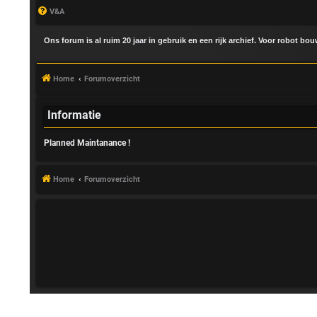
V&A
Ons forum is al ruim 20 jaar in gebruik en een rijk archief. Voor robot bo
Home
Forumoverzicht
Informatie
Planned Maintanance !
A
a
Home
Forumoverzicht
n
m
e
l
d