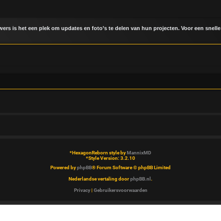
uwers is het een plek om updates en foto’s te delen van hun projecten. Voor een snelle
*
HexagonReborn style by
MannixMD
*
Style Version: 3.2.10
Powered by
phpBB
® Forum Software © phpBB Limited
Nederlandse vertaling door
phpBB.nl
.
Privacy
|
Gebruikersvoorwaarden