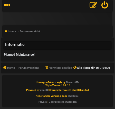
Home
Forumoverzicht
Informatie
V
Planned Maintanance !
&
A
Home
Forumoverzicht
Verwijder cookies
Alle tijden zijn
UTC+01:00
*
HexagonReborn style by
MannixMD
*
Style Version: 3.2.10
Powered by
phpBB
® Forum Software © phpBB Limited
Nederlandse vertaling door
phpBB.nl
.
Privacy
|
Gebruikersvoorwaarden