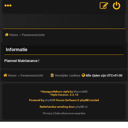
Home
Forumoverzicht
Informatie
V
Planned Maintanance !
&
A
Home
Forumoverzicht
Verwijder cookies
Alle tijden zijn
UTC+01:00
*
HexagonReborn style by
MannixMD
*
Style Version: 3.2.10
Powered by
phpBB
® Forum Software © phpBB Limited
Nederlandse vertaling door
phpBB.nl
.
Privacy
|
Gebruikersvoorwaarden