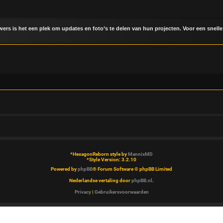
uwers is het een plek om updates en foto’s te delen van hun projecten. Voor een snelle
*
HexagonReborn style by
MannixMD
*
Style Version: 3.2.10
Powered by
phpBB
® Forum Software © phpBB Limited
Nederlandse vertaling door
phpBB.nl
.
Privacy
|
Gebruikersvoorwaarden