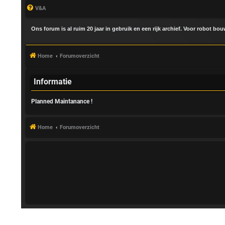
V&A
Ons forum is al ruim 20 jaar in gebruik en een rijk archief. Voor robot bo
Home
Forumoverzicht
Informatie
Planned Maintanance !
A
a
Home
Forumoverzicht
n
m
e
l
d