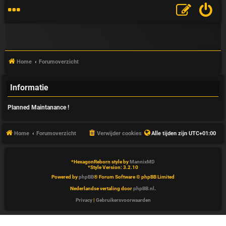
Home
Forumoverzicht
Informatie
V
Planned Maintanance !
&
A
Home
Forumoverzicht
Verwijder cookies
Alle tijden zijn
UTC+01:00
*
HexagonReborn style by
MannixMD
*
Style Version: 3.2.10
Powered by
phpBB
® Forum Software © phpBB Limited
Nederlandse vertaling door
phpBB.nl
.
Privacy
|
Gebruikersvoorwaarden