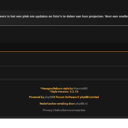
uwers is het een plek om updates en foto’s te delen van hun projecten. Voor een snelle
*
HexagonReborn style by
MannixMD
*
Style Version: 3.2.10
Powered by
phpBB
® Forum Software © phpBB Limited
Nederlandse vertaling door
phpBB.nl
.
Privacy
|
Gebruikersvoorwaarden