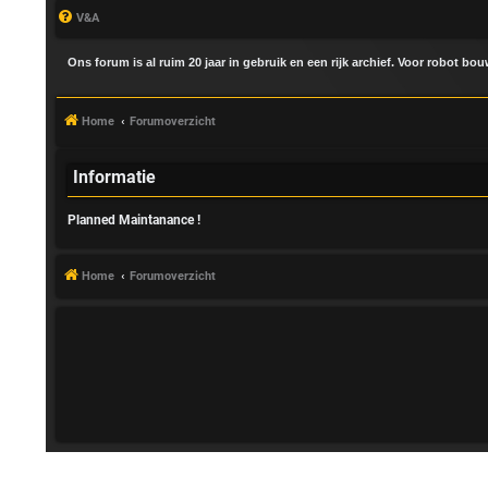
V&A
Ons forum is al ruim 20 jaar in gebruik en een rijk archief. Voor robot bo
Home
Forumoverzicht
Informatie
Planned Maintanance !
A
a
Home
Forumoverzicht
n
m
e
l
d