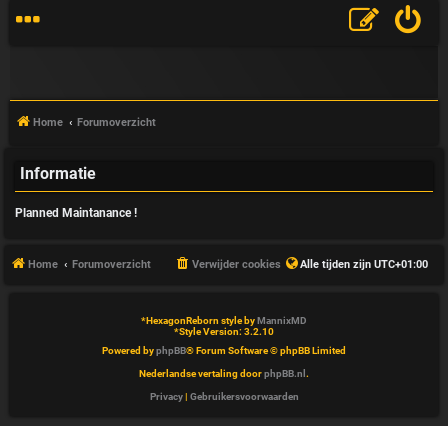
Home
Forumoverzicht
Informatie
V
Planned Maintanance !
&
A
Home
Forumoverzicht
Verwijder cookies
Alle tijden zijn
UTC+01:00
*
HexagonReborn style by
MannixMD
*
Style Version: 3.2.10
Powered by
phpBB
® Forum Software © phpBB Limited
Nederlandse vertaling door
phpBB.nl
.
Privacy
|
Gebruikersvoorwaarden