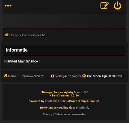
Home
Forumoverzicht
Informatie
V
Planned Maintanance !
&
A
Home
Forumoverzicht
Verwijder cookies
Alle tijden zijn
UTC+01:00
*
HexagonReborn style by
MannixMD
*
Style Version: 3.2.10
Powered by
phpBB
® Forum Software © phpBB Limited
Nederlandse vertaling door
phpBB.nl
.
Privacy
|
Gebruikersvoorwaarden