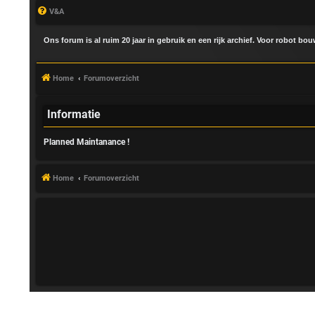
V&A
Ons forum is al ruim 20 jaar in gebruik en een rijk archief. Voor robot bo
Home
Forumoverzicht
Informatie
Planned Maintanance !
A
a
Home
Forumoverzicht
n
m
e
l
d