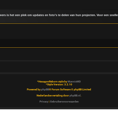
uwers is het een plek om updates en foto’s te delen van hun projecten. Voor een snelle
*
HexagonReborn style by
MannixMD
*
Style Version: 3.2.10
Powered by
phpBB
® Forum Software © phpBB Limited
Nederlandse vertaling door
phpBB.nl
.
Privacy
|
Gebruikersvoorwaarden