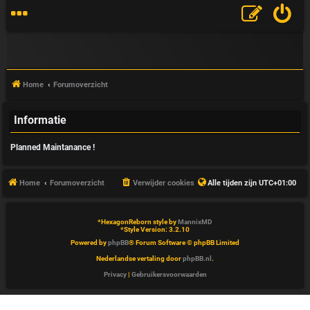
Home
Forumoverzicht
Informatie
V
Planned Maintanance !
&
A
Home
Forumoverzicht
Verwijder cookies
Alle tijden zijn
UTC+01:00
*
HexagonReborn style by
MannixMD
*
Style Version: 3.2.10
Powered by
phpBB
® Forum Software © phpBB Limited
Nederlandse vertaling door
phpBB.nl
.
Privacy
|
Gebruikersvoorwaarden