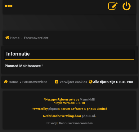
Home
Forumoverzicht
Informatie
V
Planned Maintanance !
&
A
Home
Forumoverzicht
Verwijder cookies
Alle tijden zijn
UTC+01:00
*
HexagonReborn style by
MannixMD
*
Style Version: 3.2.10
Powered by
phpBB
® Forum Software © phpBB Limited
Nederlandse vertaling door
phpBB.nl
.
Privacy
|
Gebruikersvoorwaarden