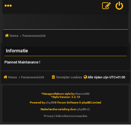
Home
Forumoverzicht
Informatie
V
Planned Maintanance !
&
A
Home
Forumoverzicht
Verwijder cookies
Alle tijden zijn
UTC+01:00
*
HexagonReborn style by
MannixMD
*
Style Version: 3.2.10
Powered by
phpBB
® Forum Software © phpBB Limited
Nederlandse vertaling door
phpBB.nl
.
Privacy
|
Gebruikersvoorwaarden