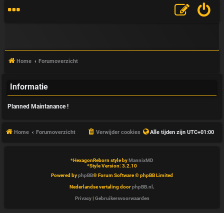
Home
Forumoverzicht
Informatie
V
Planned Maintanance !
&
A
Home
Forumoverzicht
Verwijder cookies
Alle tijden zijn
UTC+01:00
*
HexagonReborn style by
MannixMD
*
Style Version: 3.2.10
Powered by
phpBB
® Forum Software © phpBB Limited
Nederlandse vertaling door
phpBB.nl
.
Privacy
|
Gebruikersvoorwaarden