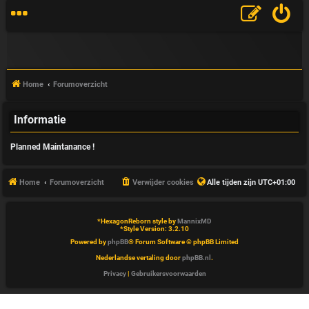
Home
Forumoverzicht
Informatie
V
Planned Maintanance !
&
A
Home
Forumoverzicht
Verwijder cookies
Alle tijden zijn
UTC+01:00
*
HexagonReborn style by
MannixMD
*
Style Version: 3.2.10
Powered by
phpBB
® Forum Software © phpBB Limited
Nederlandse vertaling door
phpBB.nl
.
Privacy
|
Gebruikersvoorwaarden