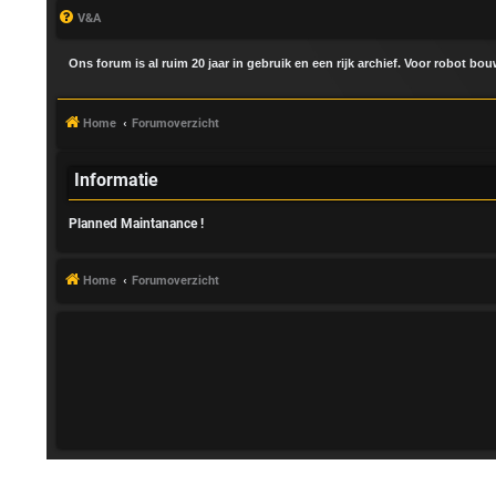
V&A
Ons forum is al ruim 20 jaar in gebruik en een rijk archief. Voor robot bo
Home
Forumoverzicht
Informatie
Planned Maintanance !
A
a
Home
Forumoverzicht
n
m
e
l
d