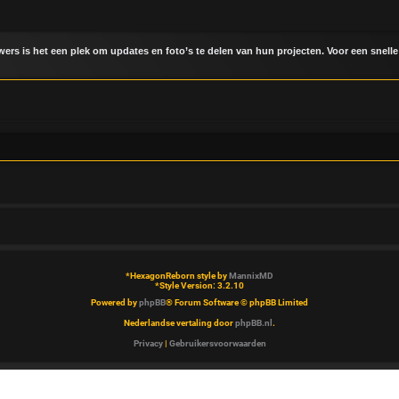
uwers is het een plek om updates en foto’s te delen van hun projecten. Voor een snelle
*
HexagonReborn style by
MannixMD
*
Style Version: 3.2.10
Powered by
phpBB
® Forum Software © phpBB Limited
Nederlandse vertaling door
phpBB.nl
.
Privacy
|
Gebruikersvoorwaarden