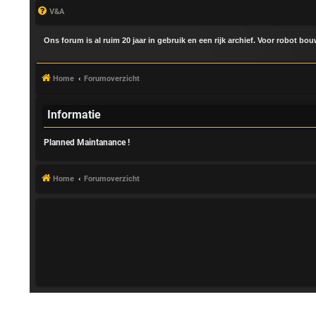
V&A
Ons forum is al ruim 20 jaar in gebruik en een rijk archief. Voor robot bo
Home
Forumoverzicht
Informatie
Planned Maintanance !
A
a
Home
Forumoverzicht
n
m
e
l
d