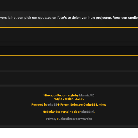
uwers is het een plek om updates en foto’s te delen van hun projecten. Voor een snelle
*
HexagonReborn style by
MannixMD
*
Style Version: 3.2.10
Powered by
phpBB
® Forum Software © phpBB Limited
Nederlandse vertaling door
phpBB.nl
.
Privacy
|
Gebruikersvoorwaarden