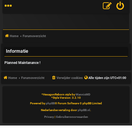
Home
Forumoverzicht
Informatie
V
Planned Maintanance !
&
A
Home
Forumoverzicht
Verwijder cookies
Alle tijden zijn
UTC+01:00
*
HexagonReborn style by
MannixMD
*
Style Version: 3.2.10
Powered by
phpBB
® Forum Software © phpBB Limited
Nederlandse vertaling door
phpBB.nl
.
Privacy
|
Gebruikersvoorwaarden