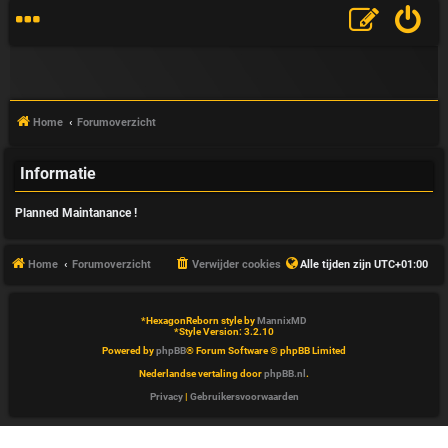
Home
Forumoverzicht
Informatie
V
Planned Maintanance !
&
A
Home
Forumoverzicht
Verwijder cookies
Alle tijden zijn
UTC+01:00
*
HexagonReborn style by
MannixMD
*
Style Version: 3.2.10
Powered by
phpBB
® Forum Software © phpBB Limited
Nederlandse vertaling door
phpBB.nl
.
Privacy
|
Gebruikersvoorwaarden