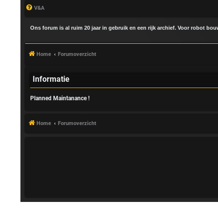
V&A
Ons forum is al ruim 20 jaar in gebruik en een rijk archief. Voor robot bo
Home
Forumoverzicht
Informatie
Planned Maintanance !
A
a
Home
Forumoverzicht
n
m
e
l
d