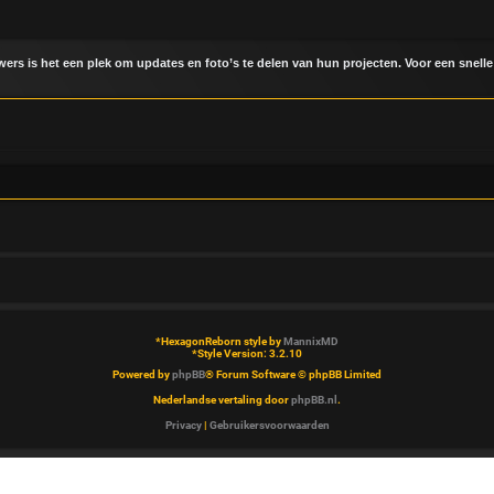
uwers is het een plek om updates en foto’s te delen van hun projecten. Voor een snelle
*
HexagonReborn style by
MannixMD
*
Style Version: 3.2.10
Powered by
phpBB
® Forum Software © phpBB Limited
Nederlandse vertaling door
phpBB.nl
.
Privacy
|
Gebruikersvoorwaarden