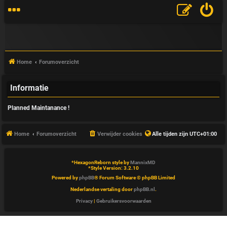
Home
Forumoverzicht
Informatie
V
Planned Maintanance !
&
A
Home
Forumoverzicht
Verwijder cookies
Alle tijden zijn
UTC+01:00
*
HexagonReborn style by
MannixMD
*
Style Version: 3.2.10
Powered by
phpBB
® Forum Software © phpBB Limited
Nederlandse vertaling door
phpBB.nl
.
Privacy
|
Gebruikersvoorwaarden