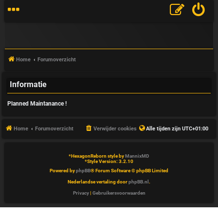
Home
Forumoverzicht
Informatie
V
Planned Maintanance !
&
A
Home
Forumoverzicht
Verwijder cookies
Alle tijden zijn
UTC+01:00
*
HexagonReborn style by
MannixMD
*
Style Version: 3.2.10
Powered by
phpBB
® Forum Software © phpBB Limited
Nederlandse vertaling door
phpBB.nl
.
Privacy
|
Gebruikersvoorwaarden