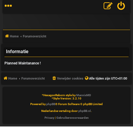
Home
Forumoverzicht
Informatie
V
Planned Maintanance !
&
A
Home
Forumoverzicht
Verwijder cookies
Alle tijden zijn
UTC+01:00
*
HexagonReborn style by
MannixMD
*
Style Version: 3.2.10
Powered by
phpBB
® Forum Software © phpBB Limited
Nederlandse vertaling door
phpBB.nl
.
Privacy
|
Gebruikersvoorwaarden