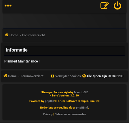
Home
Forumoverzicht
Informatie
V
Planned Maintanance !
&
A
Home
Forumoverzicht
Verwijder cookies
Alle tijden zijn
UTC+01:00
*
HexagonReborn style by
MannixMD
*
Style Version: 3.2.10
Powered by
phpBB
® Forum Software © phpBB Limited
Nederlandse vertaling door
phpBB.nl
.
Privacy
|
Gebruikersvoorwaarden