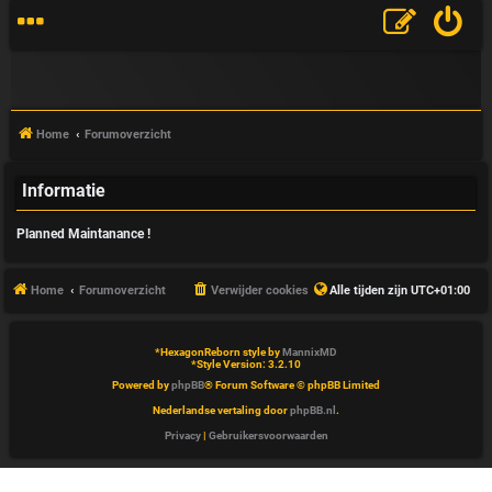
Home
Forumoverzicht
Informatie
V
Planned Maintanance !
&
A
Home
Forumoverzicht
Verwijder cookies
Alle tijden zijn
UTC+01:00
*
HexagonReborn style by
MannixMD
*
Style Version: 3.2.10
Powered by
phpBB
® Forum Software © phpBB Limited
Nederlandse vertaling door
phpBB.nl
.
Privacy
|
Gebruikersvoorwaarden