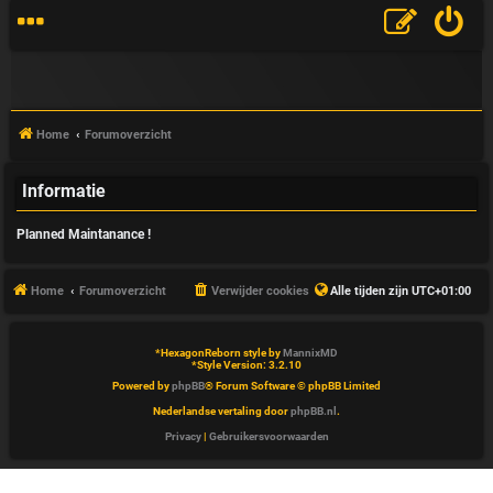
Home
Forumoverzicht
Informatie
V
Planned Maintanance !
&
A
Home
Forumoverzicht
Verwijder cookies
Alle tijden zijn
UTC+01:00
*
HexagonReborn style by
MannixMD
*
Style Version: 3.2.10
Powered by
phpBB
® Forum Software © phpBB Limited
Nederlandse vertaling door
phpBB.nl
.
Privacy
|
Gebruikersvoorwaarden