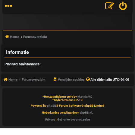
Home
Forumoverzicht
Informatie
V
Planned Maintanance !
&
A
Home
Forumoverzicht
Verwijder cookies
Alle tijden zijn
UTC+01:00
*
HexagonReborn style by
MannixMD
*
Style Version: 3.2.10
Powered by
phpBB
® Forum Software © phpBB Limited
Nederlandse vertaling door
phpBB.nl
.
Privacy
|
Gebruikersvoorwaarden