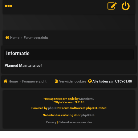
Home
Forumoverzicht
Informatie
V
Planned Maintanance !
&
A
Home
Forumoverzicht
Verwijder cookies
Alle tijden zijn
UTC+01:00
*
HexagonReborn style by
MannixMD
*
Style Version: 3.2.10
Powered by
phpBB
® Forum Software © phpBB Limited
Nederlandse vertaling door
phpBB.nl
.
Privacy
|
Gebruikersvoorwaarden