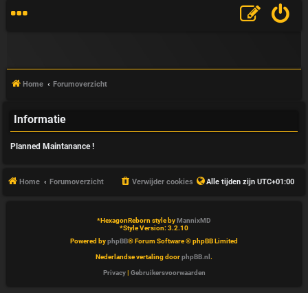
Home
Forumoverzicht
Informatie
V
Planned Maintanance !
&
A
Home
Forumoverzicht
Verwijder cookies
Alle tijden zijn
UTC+01:00
*
HexagonReborn style by
MannixMD
*
Style Version: 3.2.10
Powered by
phpBB
® Forum Software © phpBB Limited
Nederlandse vertaling door
phpBB.nl
.
Privacy
|
Gebruikersvoorwaarden